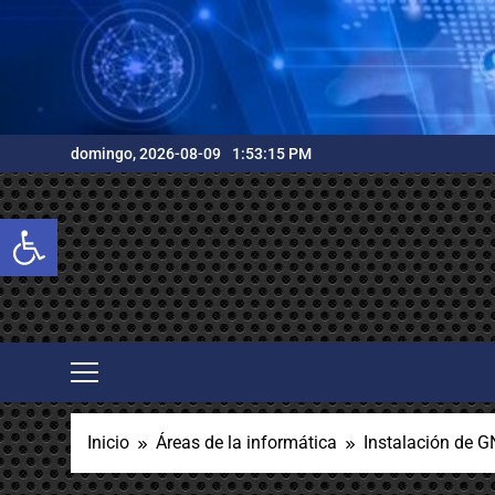
Saltar
al
contenido
domingo, 2026-08-09
1:53:16 PM
Abrir barra de herramientas
Inicio
Áreas de la informática
Instalación de G