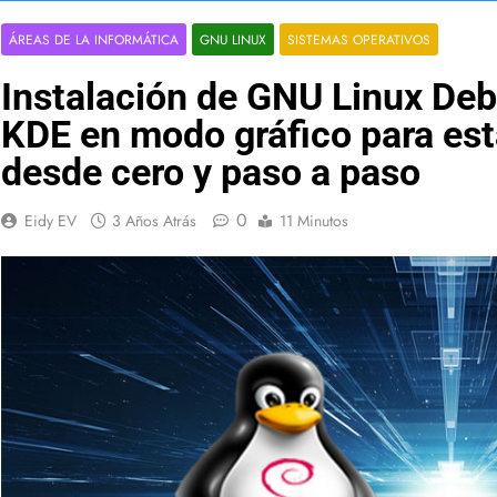
ÁREAS DE LA INFORMÁTICA
GNU LINUX
SISTEMAS OPERATIVOS
Instalación de GNU Linux De
KDE en modo gráfico para est
desde cero y paso a paso
0
Eidy EV
3 Años Atrás
11 Minutos