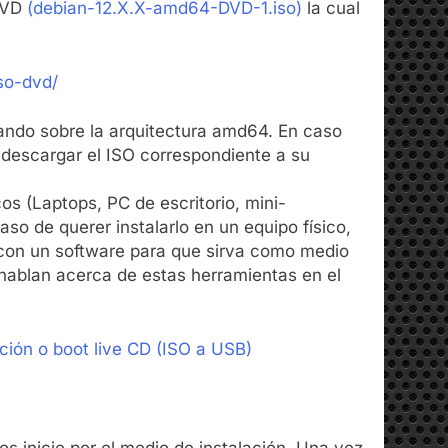
 DVD
(debian-12.X.X-amd64-DVD-1.iso)
la cual
so-dvd/
ando sobre la arquitectura amd64. En caso
e descargar el ISO correspondiente a su
os (Laptops, PC de escritorio, mini-
so de querer instalarlo en un equipo físico,
on un software para que sirva como medio
 hablan acerca de estas herramientas en el
ión o boot live CD (ISO a USB)
s inicie por el medio de instalación. Una vez