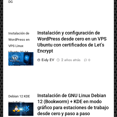
355099679; PO:
DG
Instalación y configuración de
Instalación de
WordPress desde cero en un VPS
WordPress en
Ubuntu con certificados de Let’s
VPS Linux
Encrypt
Ubuntu 20.04
paso a paso vía
Eidy EV
2 años atrás
0
Consola
Instalación de GNU Linux Debian
Debian 12 KDE
12 (Bookworm) + KDE en modo
installation
gráfico para estaciones de trabajo