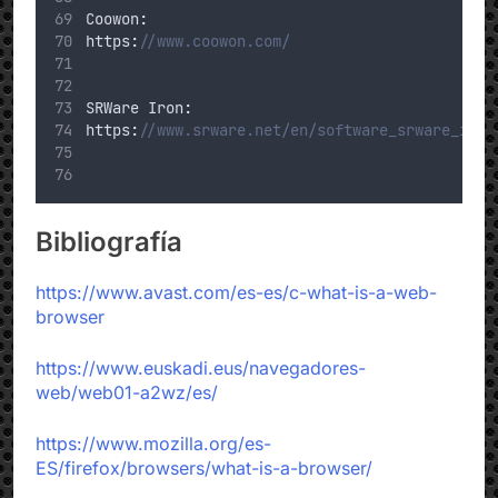
Coowon
:
https
:
//www.coowon.com/
SRWare
 Iron
:
https
:
//www.srware.net/en/software_srware_iron
Bibliografía
https://www.avast.com/es-es/c-what-is-a-web-
browser
https://www.euskadi.eus/navegadores-
web/web01-a2wz/es/
https://www.mozilla.org/es-
ES/firefox/browsers/what-is-a-browser/