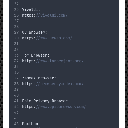
Vivaldi
:
https
:
//vivaldi.com/
UC
 Browser
:
https
:
//www.ucweb.com/
Tor
 Browser
:
https
:
//www.torproject.org/
Yandex
 Browser
:
https
:
//browser.yandex.com/
Epic
Privacy
 Browser
:
https
:
//www.epicbrowser.com/