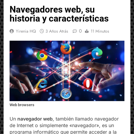
ÁREAS DE LA INFORMÁTICA
INTERNET
Navegadores web, su
historia y características
0
Yirenia HQ
3 Años Atrás
11 Minutos
Web browsers
Un
navegador web
, también llamado navegador
de Internet o simplemente «navegador», es un