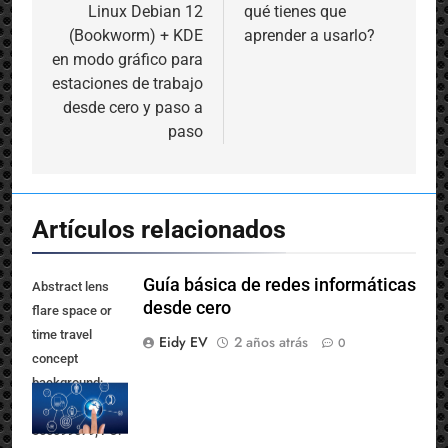
de
Instalación de GNU
¿Qué es Delphi y por
Linux Debian 12
qué tienes que
entradas
(Bookworm) + KDE
aprender a usarlo?
en modo gráfico para
estaciones de trabajo
desde cero y paso a
paso
Artículos relacionados
Guía básica de redes informáticas
Abstract lens
desde cero
flare space or
time travel
Eidy EV
2 años atrás
0
concept
background;
Shutterstock ID