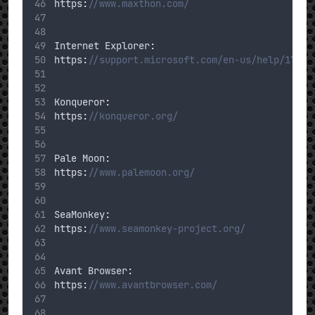
Maxthon
:
https
:
//www.maxthon.com/
Internet
 Explorer
:
https
:
//support.microsoft.com/en-us/help/17621
Konqueror
:
https
:
//konqueror.org/
Pale
 Moon
:
https
:
//www.palemoon.org/
SeaMonkey
:
https
:
//www.seamonkey-project.org/
Avant
 Browser
:
https
:
//www.avantbrowser.com/