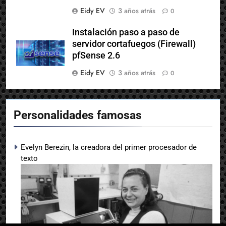
desde cero y paso a paso
Eidy EV
3 años atrás
0
Instalación paso a paso de
servidor cortafuegos (Firewall)
pfSense 2.6
Eidy EV
3 años atrás
0
Personalidades famosas
Evelyn Berezin, la creadora del primer procesador de
texto