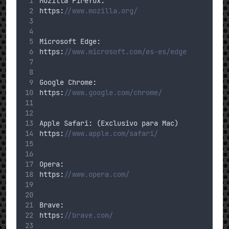
Mozilla
 Firefox
:
https
:
//www.mozilla.org/
Microsoft
 Edge
:
https
:
//www.microsoft.com/es-es/edge
Google
 Chrome
:
https
:
//www.google.com/chrome/
Apple
 Safari
:
 (
Exclusivo
para
Mac
)
https
:
//www.apple.com/safari/
Opera
:
https
:
//www.opera.com/
Brave
:
https
:
//brave.com/