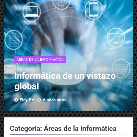
ÁREAS DE LA INFORMÁTICA
Informática de un vistazo
global
Eidy EV
6 años atrás
Categoría:
Áreas de la informática