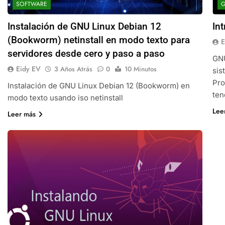
SOFTWARE
G
Instalación de GNU Linux Debian 12
In
(Bookworm) netinstall en modo texto para
E
servidores desde cero y paso a paso
GNU
Eidy EV
3 Años Atrás
0
10 Minutos
sis
Pro
Instalación de GNU Linux Debian 12 (Bookworm) en
ten
modo texto usando iso netinstall
Lee
Leer más