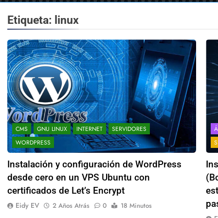
Etiqueta:
linux
CMS
GNU LINUX
INTERNET
SERVIDORES
Á
WORDPRESS
S
Instalación y configuración de WordPress
In
desde cero en un VPS Ubuntu con
(B
certificados de Let’s Encrypt
es
pa
Eidy EV
2 Años Atrás
0
18 Minutos