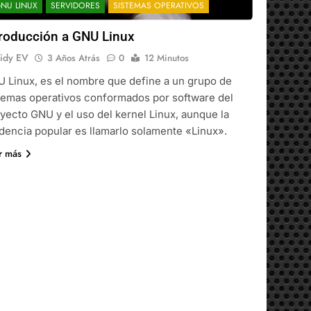
NU LINUX
SERVIDORES
SISTEMAS OPERATIVOS
troducción a GNU Linux
idy EV
3 Años Atrás
0
12 Minutos
 Linux, es el nombre que define a un grupo de
temas operativos conformados por software del
yecto GNU y el uso del kernel Linux, aunque la
dencia popular es llamarlo solamente «Linux».
r más