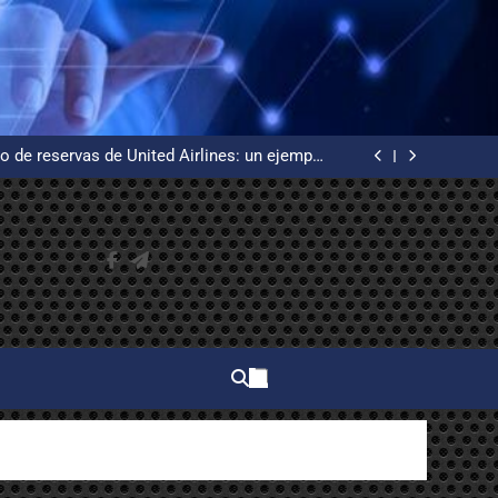
 WordPress desde cero en un VPS Ubuntu con
certificados de Let’s Encrypt
uía básica de redes informáticas desde cero
o de reservas de United Airlines: un ejemplo
de alta disponibilidad
n, la creadora del primer procesador de texto
 WordPress desde cero en un VPS Ubuntu con
certificados de Let’s Encrypt
uía básica de redes informáticas desde cero
o de reservas de United Airlines: un ejemplo
de alta disponibilidad
n, la creadora del primer procesador de texto
 WordPress desde cero en un VPS Ubuntu con
certificados de Let’s Encrypt