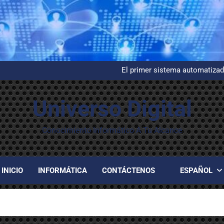
Instalación y configuración de
G
El primer sistema automatizad
Evelyn Berezi
Instalación y configuración de
G
Universo Digital
El primer sistema automatizad
Evelyn Berezi
Instalación y configuración de
Conocimiento Informático A Tu Alcance
INICIO
INFORMÁTICA
CONTÁCTENOS
ESPAÑOL