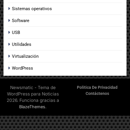
Sistemas operativos
Software
USB
Utilidades
Virtualización
WordPress
Newsmatic - Tema de
Política De Privacidad
WordPress para Noticias
Contáctenos
2026. Funciona gracias a
.
BlazeThemes