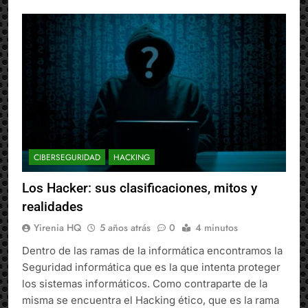
CIBERSEGURIDAD
HACKING
Los Hacker: sus clasificaciones, mitos y
realidades
Yirenia HQ
5 años atrás
0
4 minutos
Dentro de las ramas de la informática encontramos la
Seguridad informática que es la que intenta proteger
los sistemas informáticos. Como contraparte de la
misma se encuentra el Hacking ético, que es la rama