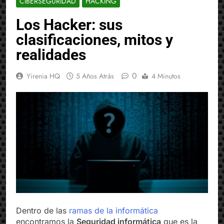
CIBERSEGURIDAD
HACKING
Los Hacker: sus
clasificaciones, mitos y
realidades
0
Yirenia HQ
5 Años Atrás
4 Minutos
Dentro de las
ramas de la informática
encontramos la
Seguridad informática
que es la