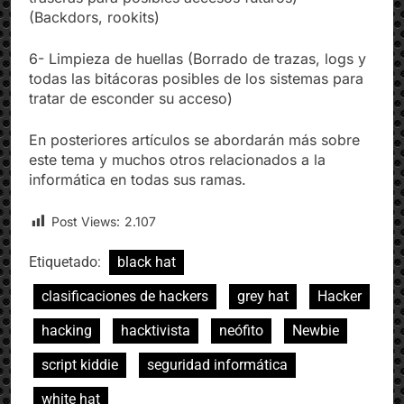
(Backdors, rookits)
6- Limpieza de huellas (Borrado de trazas, logs y
todas las bitácoras posibles de los sistemas para
tratar de esconder su acceso)
En posteriores artículos se abordarán más sobre
este tema y muchos otros relacionados a la
informática en todas sus ramas.
Post Views:
2.107
Etiquetado:
black hat
clasificaciones de hackers
grey hat
Hacker
hacking
hacktivista
neófito
Newbie
script kiddie
seguridad informática
white hat