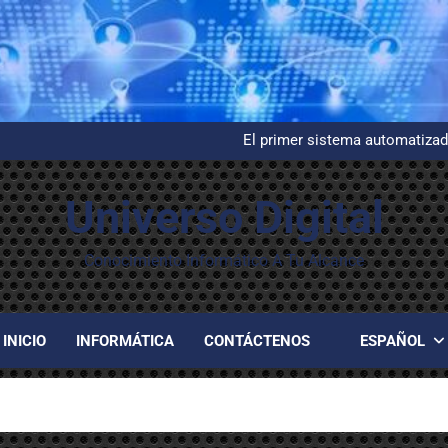
Instalación y configuración de
G
El primer sistema automatizad
Evelyn Berezi
Instalación y configuración de
G
Universo Digital
El primer sistema automatizad
Evelyn Berezi
Instalación y configuración de
Conocimiento Informático A Tu Alcance
INICIO
INFORMÁTICA
CONTÁCTENOS
ESPAÑOL