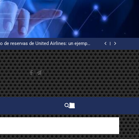
 WordPress desde cero en un VPS Ubuntu con
certificados de Let’s Encrypt
uía básica de redes informáticas desde cero
o de reservas de United Airlines: un ejemplo
de alta disponibilidad
n, la creadora del primer procesador de texto
 WordPress desde cero en un VPS Ubuntu con
certificados de Let’s Encrypt
uía básica de redes informáticas desde cero
o de reservas de United Airlines: un ejemplo
de alta disponibilidad
n, la creadora del primer procesador de texto
 WordPress desde cero en un VPS Ubuntu con
certificados de Let’s Encrypt