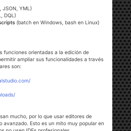
, JSON, YML)
, DQL)
scripts
(batch en Windows, bash en Linux)
s funciones orientadas a la edición de
permitir ampliar sus funcionalidades a través
ares son:
alstudio.com/
nloads/
an mucho, por lo que usar editores de
o avanzado. Esto es un mito muy popular en
os no usen IDEs profesionales.