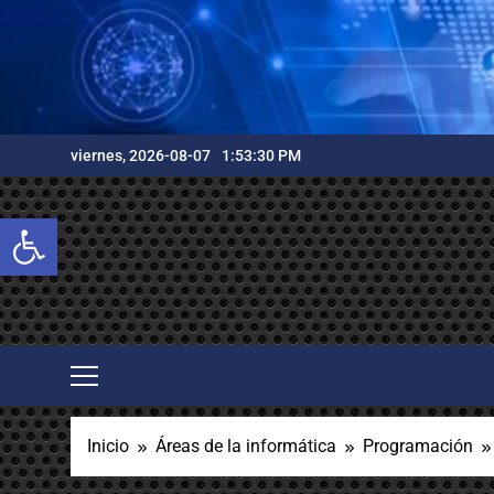
Saltar
al
contenido
viernes, 2026-08-07
1:53:32 PM
Abrir barra de herramientas
Inicio
Áreas de la informática
Programación