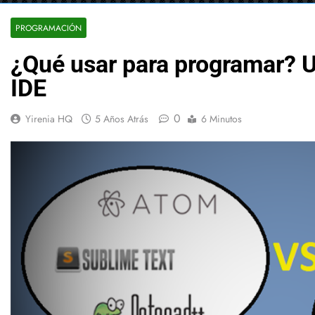
PROGRAMACIÓN
¿Qué usar para programar? U
IDE
0
Yirenia HQ
5 Años Atrás
6 Minutos