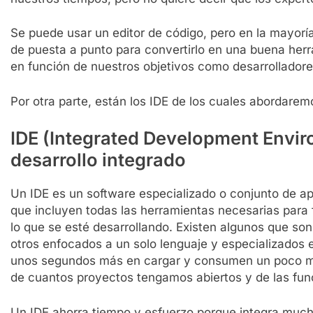
Se puede usar un editor de código, pero en la mayoría
de puesta a punto para convertirlo en una buena he
en función de nuestros objetivos como desarrolladore
Por otra parte, están los IDE de los cuales abordarem
IDE (I
ntegrated
D
evelopment
E
nvir
desarrollo integrado
Un IDE es un software especializado o conjunto de ap
que incluyen todas las herramientas necesarias para fa
lo que se esté desarrollando. Existen algunos que so
otros enfocados a un solo lenguaje y especializados 
unos segundos más en cargar y consumen un poco m
de cuantos proyectos tengamos abiertos y de las fun
Un IDE ahorra tiempo y esfuerzo porque integra much