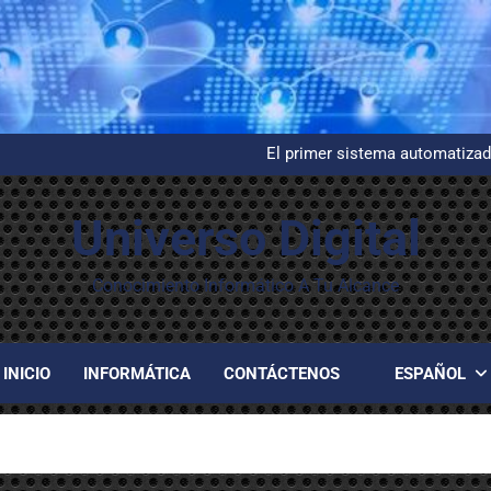
Instalación y configuración de
G
El primer sistema automatizad
Evelyn Berezi
Instalación y configuración de
G
Universo Digital
El primer sistema automatizad
Evelyn Berezi
Instalación y configuración de
Conocimiento Informático A Tu Alcance
INICIO
INFORMÁTICA
CONTÁCTENOS
ESPAÑOL