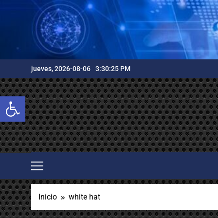
Saltar
al
contenido
jueves, 2026-08-06
3:30:26 PM
Abrir barra de herramientas
Inicio
white hat