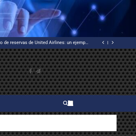
 WordPress desde cero en un VPS Ubuntu con
certificados de Let’s Encrypt
uía básica de redes informáticas desde cero
o de reservas de United Airlines: un ejemplo
de alta disponibilidad
n, la creadora del primer procesador de texto
 WordPress desde cero en un VPS Ubuntu con
certificados de Let’s Encrypt
uía básica de redes informáticas desde cero
o de reservas de United Airlines: un ejemplo
de alta disponibilidad
n, la creadora del primer procesador de texto
 WordPress desde cero en un VPS Ubuntu con
certificados de Let’s Encrypt