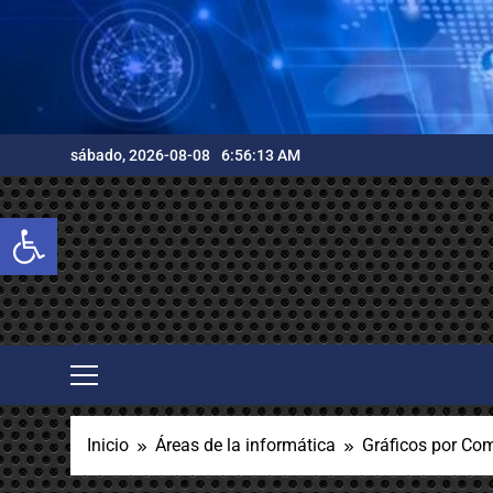
Saltar
al
contenido
sábado, 2026-08-08
6:56:15 AM
Abrir barra de herramientas
Inicio
Áreas de la informática
Gráficos por Co