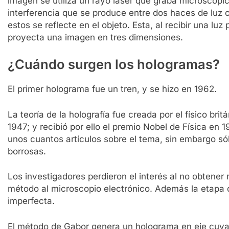
imagen se utiliza un rayo láser que graba microscópi
interferencia que se produce entre dos haces de luz 
estos se reflecte en el objeto. Esta, al recibir una l
proyecta una imagen en tres dimensiones.
¿Cuándo surgen los hologramas?
El primer holograma fue un tren, y se hizo en 1962.
La teoría de la holografía fue creada por el físico br
1947; y recibió por ello el premio Nobel de Física en 
unos cuantos artículos sobre el tema, sin embargo s
borrosas.
Los investigadores perdieron el interés al no obtener
método al microscopio electrónico. Además la etapa 
imperfecta.
El método de Gabor genera un holograma en eje cuya 