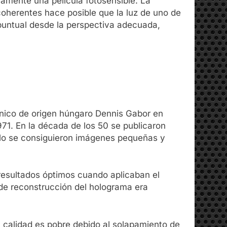
camente una película fotosensible. La
coherentes hace posible que la luz de uno de
uz puntual desde la perspectiva adecuada,
itánico de origen húngaro Dennis Gabor en
1971. En la década de los 50 se publicaron
ólo se consiguieron imágenes pequeñas y
 resultados óptimos cuando aplicaban el
de reconstrucción del holograma era
calidad es pobre debido al solapamiento de