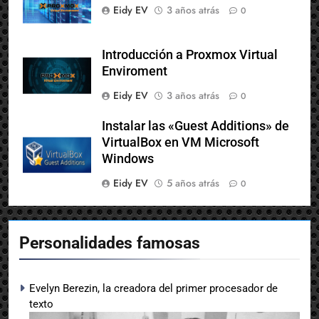
Eidy EV
3 años atrás
0
Introducción a Proxmox Virtual
Enviroment
Eidy EV
3 años atrás
0
Instalar las «Guest Additions» de
VirtualBox en VM Microsoft
Windows
Eidy EV
5 años atrás
0
Personalidades famosas
Evelyn Berezin, la creadora del primer procesador de
texto