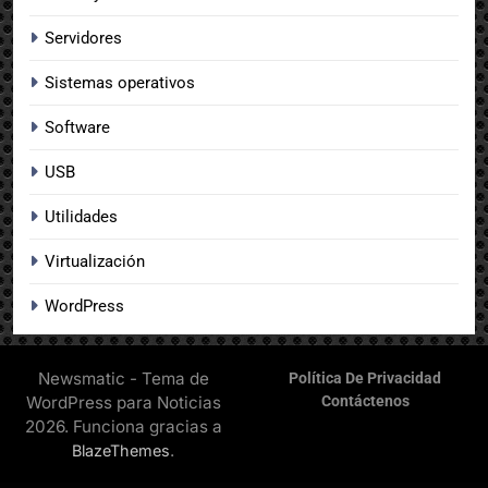
Servidores
Sistemas operativos
Software
USB
Utilidades
Virtualización
WordPress
Newsmatic - Tema de
Política De Privacidad
WordPress para Noticias
Contáctenos
2026. Funciona gracias a
.
BlazeThemes