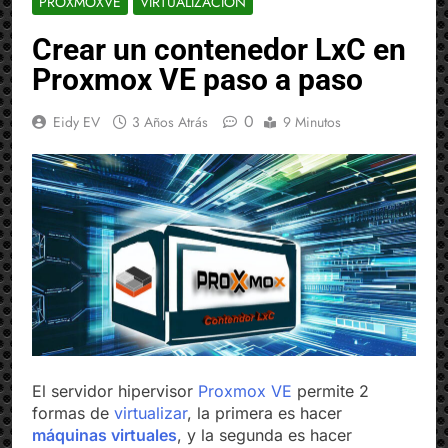
PROXMOXVE
VIRTUALIZACIÓN
Crear un contenedor LxC en
Proxmox VE paso a paso
0
Eidy EV
3 Años Atrás
9 Minutos
El servidor hipervisor
Proxmox VE
permite 2
formas de
virtualizar
, la primera es hacer
máquinas virtuales
, y la segunda es hacer