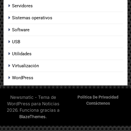
Servidores
Sistemas operativos
Software
USB
Utilidades
Virtualización
WordPress
Newsmatic - Tema de
Política De Privacidad
WordPress para Noticias
Contáctenos
2026. Funciona gracias a
.
BlazeThemes