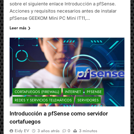
sobre el siguiente enlace Introducción a pfSense.
Acciones y requisitos necesarios antes de instalar
pfSense GEEKOM Mini PC Mini IT11,…
Leer más
CORTAFUEGOS (FIREWALL)
INTERNET
PFSENSE
REDES Y SERVICIOS TELEMÁTICOS
SERVIDORES
Introducción a pfSense como servidor
cortafuegos
Eidy EV
3 años atrás
0
3 minutos