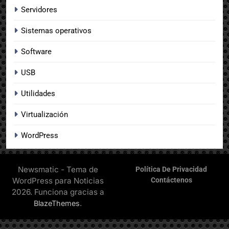
Servidores
Sistemas operativos
Software
USB
Utilidades
Virtualización
WordPress
Newsmatic - Tema de
Política De Privacidad
WordPress para Noticias
Contáctenos
2026. Funciona gracias a
.
BlazeThemes