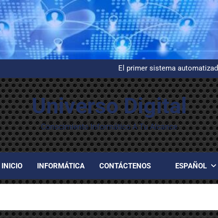
Instalación y configuración de
G
El primer sistema automatizad
Evelyn Berezi
Instalación y configuración de
G
Universo Digital
El primer sistema automatizad
Evelyn Berezi
Instalación y configuración de
Conocimiento Informático A Tu Alcance
INICIO
INFORMÁTICA
CONTÁCTENOS
ESPAÑOL