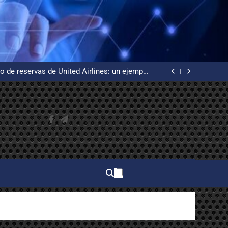
 WordPress desde cero en un VPS Ubuntu con
certificados de Let’s Encrypt
uía básica de redes informáticas desde cero
o de reservas de United Airlines: un ejemplo
de alta disponibilidad
n, la creadora del primer procesador de texto
 WordPress desde cero en un VPS Ubuntu con
certificados de Let’s Encrypt
uía básica de redes informáticas desde cero
o de reservas de United Airlines: un ejemplo
de alta disponibilidad
n, la creadora del primer procesador de texto
 WordPress desde cero en un VPS Ubuntu con
certificados de Let’s Encrypt