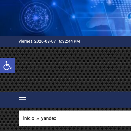
Saltar
al
contenido
viernes, 2026-08-07
6:32:45 PM
Abrir barra de herramientas
Inicio
yandex