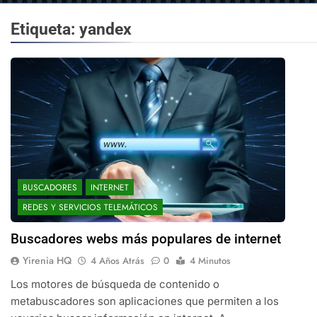
Etiqueta:
yandex
BUSCADORES
INTERNET
REDES Y SERVICIOS TELEMÁTICOS
Buscadores webs más populares de internet
Yirenia HQ
4 Años Atrás
0
4 Minutos
Los motores de búsqueda de contenido o
metabuscadores son aplicaciones que permiten a los