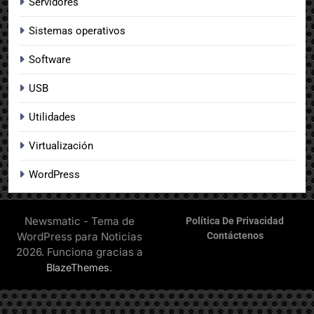
Servidores
Sistemas operativos
Software
USB
Utilidades
Virtualización
WordPress
Newsmatic - Tema de
Política De Privacidad
WordPress para Noticias
Contáctenos
2026. Funciona gracias a
.
BlazeThemes