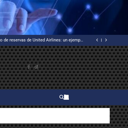
 WordPress desde cero en un VPS Ubuntu con
certificados de Let’s Encrypt
uía básica de redes informáticas desde cero
o de reservas de United Airlines: un ejemplo
de alta disponibilidad
n, la creadora del primer procesador de texto
 WordPress desde cero en un VPS Ubuntu con
certificados de Let’s Encrypt
uía básica de redes informáticas desde cero
o de reservas de United Airlines: un ejemplo
de alta disponibilidad
n, la creadora del primer procesador de texto
 WordPress desde cero en un VPS Ubuntu con
certificados de Let’s Encrypt