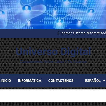
Instalación y configuración de
G
El primer sistema automatizad
Evelyn Berezi
Instalación y configuración de
G
Universo Digital
El primer sistema automatizad
Evelyn Berezi
Instalación y configuración de
Conocimiento Informático A Tu Alcance
INICIO
INFORMÁTICA
CONTÁCTENOS
ESPAÑOL